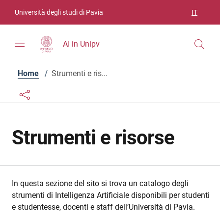
Vai ai contenuti
Vai al menu di navigazione
Vai al footer
Università degli studi di Pavia
IT
SELEZIO
AI in Unipv
Home
/
Strumenti e ris...
Links condivisione social
Bottone condivisione social
Strumenti e risorse
In questa sezione del sito si trova un catalogo degli
strumenti di Intelligenza Artificiale disponibili per studenti
e studentesse, docenti e staff dell’Università di Pavia.